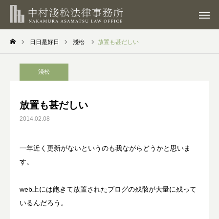
ご相談予約
フォーム
【24h受付】
アクセス
日日是好日
淺松
放置も甚だしい
TOP
淺松
業務内容
放置も甚だしい
弁護士紹介
2014.02.08
事務所のご案内
一年近く更新がないというのも我ながらどうかと思いま
す。
日日是好日
ご相談のご予約
web上には飽きて放置されたブログの残骸が大量に残って
いるんだろう。